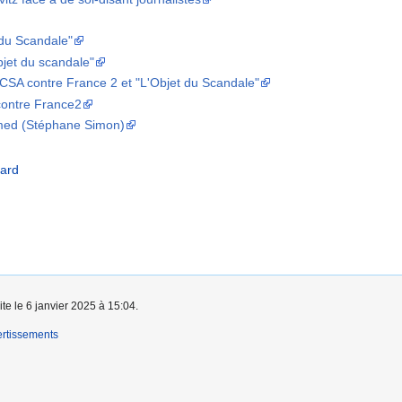
 du Scandale"
jet du scandale"
e CSA contre France 2 et "L'Objet du Scandale"
contre France2
rimed (Stéphane Simon)
sard
ite le 6 janvier 2025 à 15:04.
rtissements