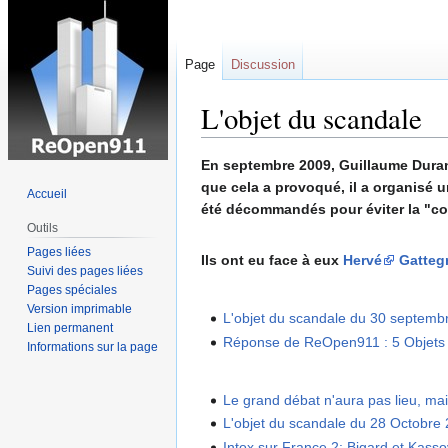
Page
Discussion
L'objet du scandale
Sauter
Sauter
En septembre 2009, Guillaume Durand
à
à
que cela a provoqué, il a organisé 
Accueil
la
la
été décommandés pour éviter la "co
Outils
navigation
recherche
Pages liées
Ils ont eu face à eux
Hervé
Gatteg
Suivi des pages liées
Pages spéciales
Version imprimable
L'objet du scandale du 30 septemb
Lien permanent
Réponse de ReOpen911 : 5 Objets
Informations sur la page
Le grand débat n'aura pas lieu, mai
L'objet du scandale du 28 Octobre
Intox sur France 2: Bigard et Kassov