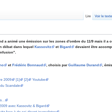
Lire
Voir le text
 a animé une émission sur les zones d'ombre du 11/9 mais il a ou
un débat dans lequel
Kassovitz
et
Bigard
devaient être accom
nfusion".
no
et
Frédéric Bonnaud
, choisis par
Guillaume Durand
, émi
re 2009
[1]
[2]
Youtube
 du Scandale
s...
 2009 avec Kassovitz & Bigard
itz face à de soi-disant journalistes