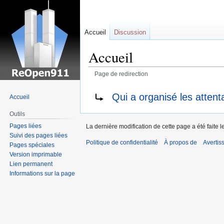
Accueil
Discussion
Accueil
Page de redirection
Sauter
Sauter
Rediriger vers :
Qui a organisé les atten
Accueil
à
à
la
la
Outils
navigation
recherche
Pages liées
La dernière modification de cette page a été faite 
Suivi des pages liées
Politique de confidentialité
À propos de
Avertis
Pages spéciales
Version imprimable
Lien permanent
Informations sur la page