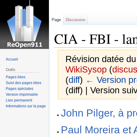
Page
Discussion
CIA - FBI - lan
Révision datée du
Accueil
WikiSysop
(
discu
Outils
Pages liées
(
diff
)
← Version p
Suivi des pages liées
(diff) | Version sui
Pages spéciales
Version imprimable
Lien permanent
Informations sur la page
Sauter
Sauter
John Pilger, à p
à
à
la
la
Paul Moreira et
navigation
recherche