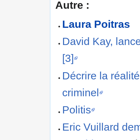
Autre :
Laura Poitras
David Kay, lanceu
[3]
Décrire la réali
criminel
Politis
Eric Vuillard dem