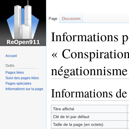
Page
Discussion
Informations 
« Conspiration
Accueil
négationnisme 
Outils
Pages liées
Suivi des pages liées
Pages spéciales
Informations de
Sauter
Sauter
Informations sur la page
à
à
la
la
navigation
recherche
Titre affiché
Clé de tri par défaut
Taille de la page (en octets)