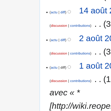
14 août 
actu
diff
‎
3
discussion
contributions
2 août 2
actu
diff
‎
3
discussion
contributions
1 août 2
actu
diff
‎
1
discussion
contributions
avec « *
[http://wiki.re