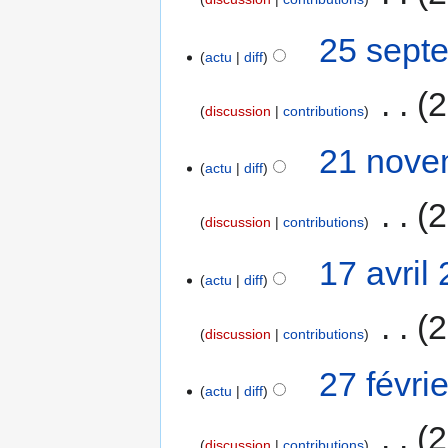
25 sept
actu
diff
‎
2
discussion
contributions
21 nove
actu
diff
‎
2
discussion
contributions
17 avril
actu
diff
‎
2
discussion
contributions
27 févri
actu
diff
‎
2
discussion
contributions