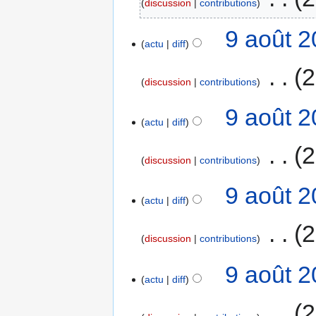
discussion
contributions
9 août 2
actu
diff
‎
2
discussion
contributions
9 août 2
actu
diff
‎
2
discussion
contributions
9 août 2
actu
diff
‎
2
discussion
contributions
9 août 2
actu
diff
‎
2