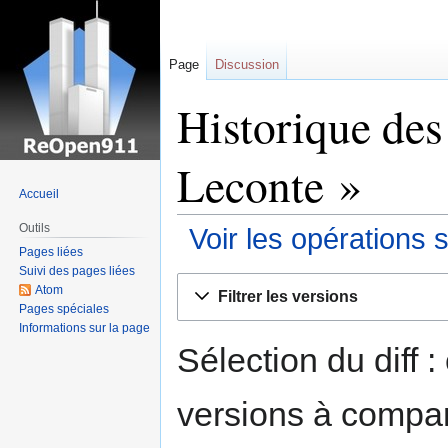
Page
Discussion
Historique des
Leconte »
Accueil
Outils
Voir les opérations 
Pages liées
Suivi des pages liées
Sauter
Sauter
Atom
Filtrer les versions
à
à
Pages spéciales
la
la
Informations sur la page
navigation
recherche
Sélection du diff 
versions à compar