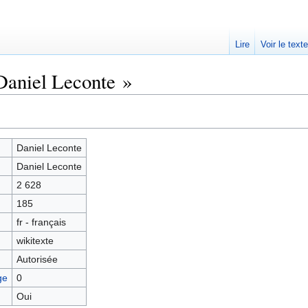
Lire
Voir le text
Daniel Leconte »
Daniel Leconte
Daniel Leconte
2 628
185
fr - français
wikitexte
Autorisée
ge
0
Oui