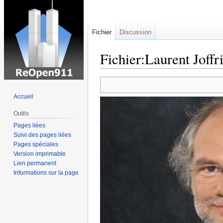
Fichier
Discussion
Fichier:Laurent Joffr
Sauter
Sauter
à
à
Accueil
la
la
Outils
navigation
recherche
Pages liées
Suivi des pages liées
Pages spéciales
Version imprimable
Lien permanent
Informations sur la page