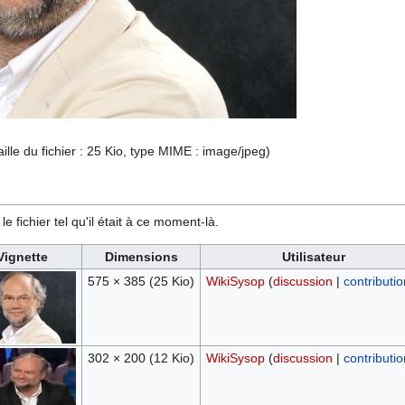
aille du fichier : 25 Kio, type MIME :
image/jpeg
)
e fichier tel qu'il était à ce moment-là.
Vignette
Dimensions
Utilisateur
575 × 385
(25 Kio)
WikiSysop
(
discussion
|
contributi
302 × 200
(12 Kio)
WikiSysop
(
discussion
|
contributi