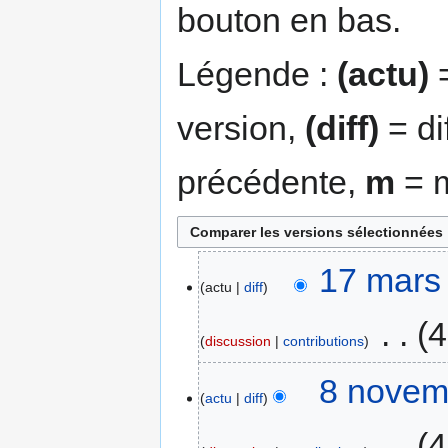
bouton en bas.
Légende :
(actu)
=
version,
(diff)
= di
précédente,
m
= m
17 mars
actu
diff
‎
4
discussion
contributions
8 novem
actu
diff
‎
4