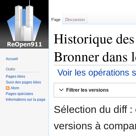
Page
Discussion
Historique des
Bronner dans l
Accueil
Outils
Voir les opérations 
Pages liées
Suivi des pages liées
Sauter
Sauter
Atom
Filtrer les versions
à
à
Pages spéciales
la
la
Informations sur la page
navigation
recherche
Sélection du diff 
versions à compar