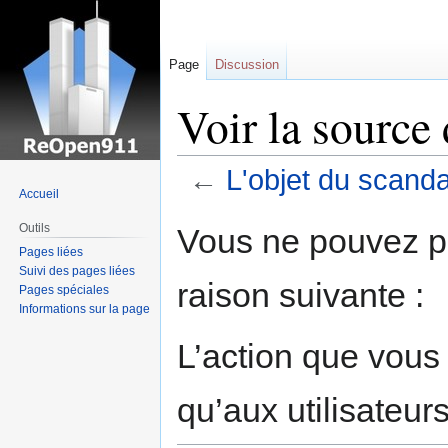
Page
Discussion
Voir la source
←
L'objet du scanda
Accueil
Sauter
Sauter
Outils
Vous ne pouvez pa
à
à
Pages liées
la
la
Suivi des pages liées
raison suivante :
navigation
recherche
Pages spéciales
Informations sur la page
L’action que vous
qu’aux utilisateur