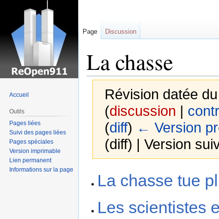
Page
Discussion
La chasse
Révision datée du
Accueil
(
discussion
|
contr
Outils
Pages liées
(
diff
)
← Version p
Suivi des pages liées
(diff) | Version sui
Pages spéciales
Version imprimable
Lien permanent
Informations sur la page
Sauter
Sauter
La chasse tue pl
à
à
la
la
Les scientistes
navigation
recherche