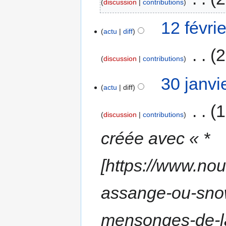
discussion
contributions
12 févri
actu
diff
‎
2
discussion
contributions
30 janvi
actu
diff
‎
1
discussion
contributions
créée avec « *
[https://www.n
assange-ou-snow
mensonges-de-la-