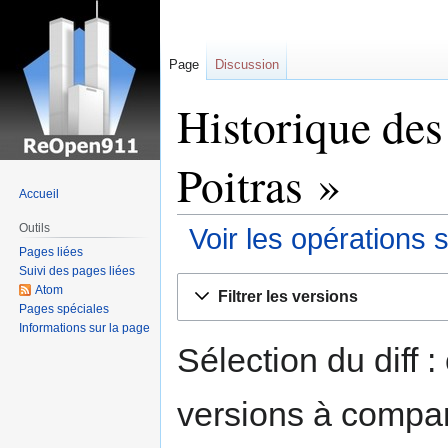
Page
Discussion
Historique des
Poitras »
Accueil
Outils
Voir les opérations 
Pages liées
Suivi des pages liées
Sauter
Sauter
Atom
Filtrer les versions
à
à
Pages spéciales
la
la
Informations sur la page
navigation
recherche
Sélection du diff 
versions à compar