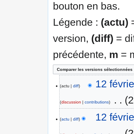
bouton en bas.
Légende :
(actu)
=
version,
(diff)
= di
précédente,
m
= m
12 févri
actu
diff
‎
2
discussion
contributions
12 févri
actu
diff
‎
2