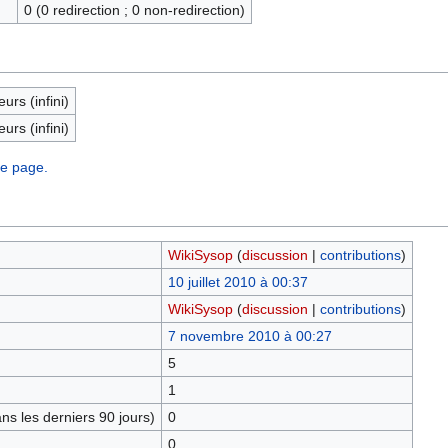
0 (0 redirection ; 0 non-redirection)
eurs (infini)
eurs (infini)
te page.
WikiSysop
(
discussion
|
contributions
)
10 juillet 2010 à 00:37
WikiSysop
(
discussion
|
contributions
)
7 novembre 2010 à 00:27
5
1
s les derniers 90 jours)
0
0