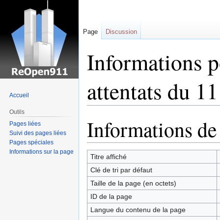
Page
Discussion
Informations p
attentats du 1
Accueil
Outils
Informations de
Sauter
Sauter
Pages liées
à
à
Suivi des pages liées
la
la
Pages spéciales
Informations sur la page
navigation
recherche
Titre affiché
Clé de tri par défaut
Taille de la page (en octets)
ID de la page
Langue du contenu de la page