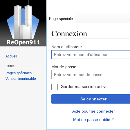
Page spéciale
Connexion
Sauter
Sauter
Nom d’utilisateur
à
à
Accueil
la
la
navigation
recherche
Outils
Mot de passe
Pages spéciales
Version imprimable
Garder ma session active
Se connecter
Aide pour se connecter
Mot de passe oublié ?