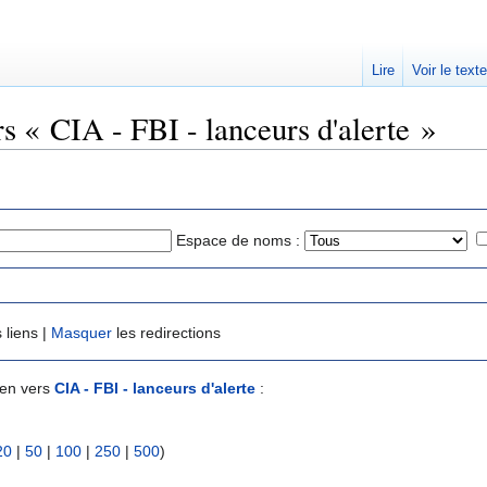
Lire
Voir le text
rs « CIA - FBI - lanceurs d'alerte »
Espace de noms :
 liens |
Masquer
les redirections
ien vers
CIA - FBI - lanceurs d'alerte
:
20
|
50
|
100
|
250
|
500
)