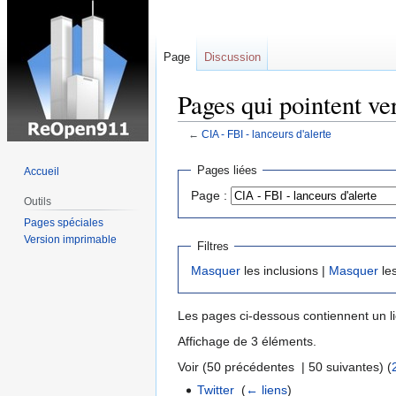
Page
Discussion
Pages qui pointent ve
←
CIA - FBI - lanceurs d'alerte
Sauter
Sauter
Pages liées
Accueil
à
à
Page :
Outils
la
la
navigation
recherche
Pages spéciales
Version imprimable
Filtres
Masquer
les inclusions |
Masquer
les
Les pages ci-dessous contiennent un l
Affichage de 3 éléments.
Voir (50 précédentes | 50 suivantes) (
Twitter
‎
(
← liens
)