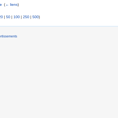
re
‎
(
← liens
)
20
|
50
|
100
|
250
|
500
)
rtissements