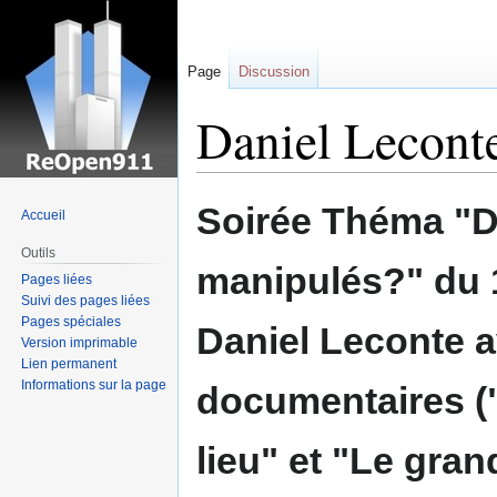
Page
Discussion
Daniel Lecont
Sauter
Sauter
Soirée Théma "D
Accueil
à
à
la
la
Outils
manipulés?" du 1
navigation
recherche
Pages liées
Suivi des pages liées
Pages spéciales
Daniel Leconte a
Version imprimable
Lien permanent
Informations sur la page
documentaires (
lieu" et "Le gra